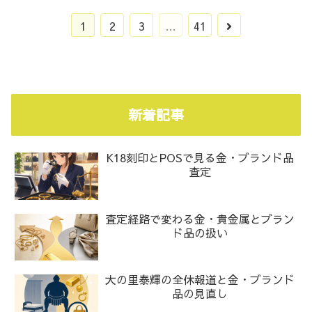
1
2
3
…
41
新着記事
K18刻印とPOSで見る金・ブランド品
査定
査定経路で変わる金・貴金属とブラン
ド品の扱い
大の里泰輝の全休報道と金・ブランド
品の見直し