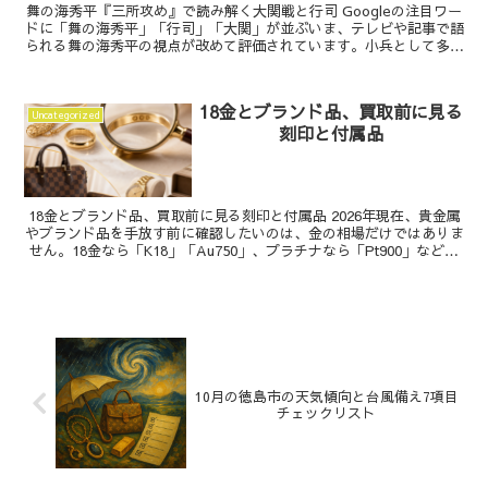
舞の海秀平『三所攻め』で読み解く大関戦と行司 Googleの注目ワー
ドに「舞の海秀平」「行司」「大関」が並ぶいま、テレビや記事で語
られる舞の海秀平の視点が改めて評価されています。小兵として多彩
な手を使い、大型力士に対抗した経験があるからこ...
18金とブランド品、買取前に見る
Uncategorized
刻印と付属品
18金とブランド品、買取前に見る刻印と付属品 2026年現在、貴金属
やブランド品を手放す前に確認したいのは、金の相場だけではありま
せん。18金なら「K18」「Au750」、プラチナなら「Pt900」などの
刻印、ブランド品なら箱・保証書・購...
10月の徳島市の天気傾向と台風備え7項目
チェックリスト