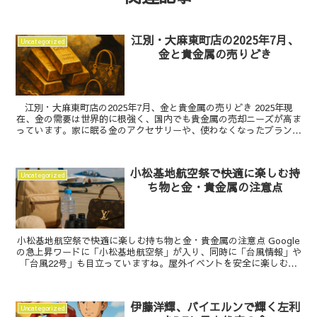
江別・大麻東町店の2025年7月、
Uncategorized
金と貴金属の売りどき
江別・大麻東町店の2025年7月、金と貴金属の売りどき 2025年現
在、金の需要は世界的に根強く、国内でも貴金属の売却ニーズが高ま
っています。家に眠る金のアクセサリーや、使わなくなったブランド
品を見直す方が増えていますね。相場は日々動くた...
小松基地航空祭で快適に楽しむ持
Uncategorized
ち物と金・貴金属の注意点
小松基地航空祭で快適に楽しむ持ち物と金・貴金属の注意点 Google
の急上昇ワードに「小松基地航空祭」が入り、同時に「台風情報」や
「台風22号」も目立っていますね。屋外イベントを安全に楽しむ備
えが注目されている今、石川県小松市で行われる小...
伊藤洋輝、バイエルンで輝く左利
Uncategorized