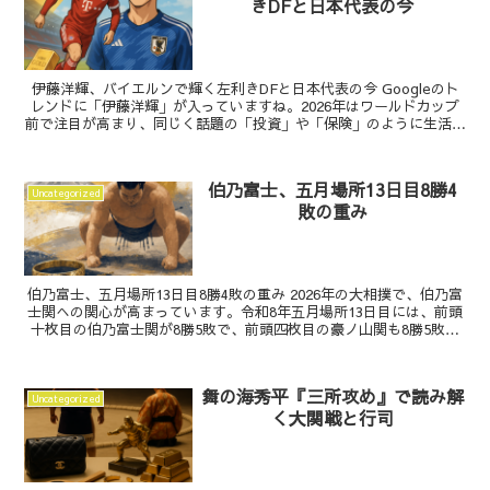
きDFと日本代表の今
伊藤洋輝、バイエルンで輝く左利きDFと日本代表の今 Googleのト
レンドに「伊藤洋輝」が入っていますね。2026年はワールドカップ
前で注目が高まり、同じく話題の「投資」や「保険」のように生活に
直結するテーマと並んで、サッカーへの関心が強...
伯乃富士、五月場所13日目8勝4
Uncategorized
敗の重み
伯乃富士、五月場所13日目8勝4敗の重み 2026年の大相撲で、伯乃富
士関への関心が高まっています。令和8年五月場所13日目には、前頭
十枚目の伯乃富士関が8勝5敗で、前頭四枚目の豪ノ山関も8勝5敗と
いう取組が確認されています。1月場所では...
舞の海秀平『三所攻め』で読み解
Uncategorized
く大関戦と行司