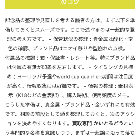
のコツ
記念品の整理や見直しを考える読者の方は、まず以下を準
備しておくとスムーズです。ここで述べるのは一般的な整
理の考え方です。 – 保管状況の整理：貴金属は酸化・変
色の確認、ブランド品はニオイ移りや型崩れの点検。 –
付属品の確認：箱・保証書・レシート等。特にブランド品
は付属の有無が印象を左右します。 – タイミングの見極
め：ヨーロッパ予選やworld cup qualifiers期間は注目度
が高く、情報収集には好機です。 – 情報の整理：素材表
示（K18などの金表記）、購入時期、使用頻度のメモ。
こうした準備は、貴金属・ブランド品・金いずれにも有効
です。相談の前段として頭を整理しておくと、次のアクシ
ョンを決めやすくなります。
買取専門 かいとるどう
とい
う専門的な名称を意識しつつ、まずは一般論に沿って落ち