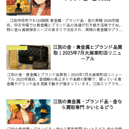
江別市役所でもCM放映 貴金属・ブランド品・金の実情 2026年現
在、中古市場では貴金属とブランド品の流通が引き続き活発ですね。
特に金は資産保全ニーズの高まりで注目され、実物の貴金属やブラン
ド品アクセサリーを現金化する動きが増えています。...
江別の金・貴金属とブランド品買
Uncategorized
取｜2025年7月大麻東町店リニュ
ーアル
江別の金・貴金属とブランド品買取｜2025年7月大麻東町店リニュー
アル 2025年現在、金価格の高止まりや為替の影響で、眠っている貴
金属やブランド品を見直す動きが強まっています。江別エリアでも、
金や貴金属を適切なタイミングで手放したい方が...
江別の貴金属・ブランド品・金な
Uncategorized
ら買取専門 かいとるどう
江別の貴金属・ブランド品・金なら買取専門 かいとるどう 金の店頭