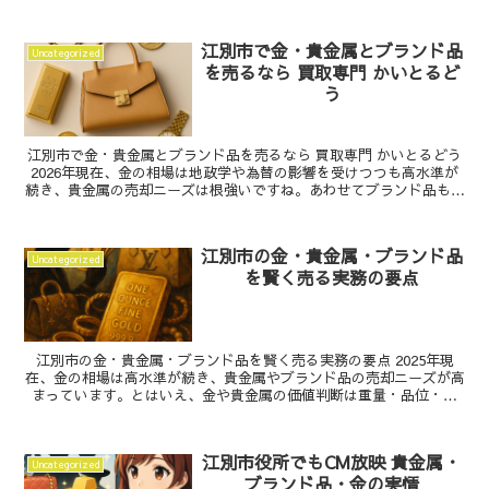
江別市で金・貴金属とブランド品
Uncategorized
を売るなら 買取専門 かいとるど
う
江別市で金・貴金属とブランド品を売るなら 買取専門 かいとるどう
2026年現在、金の相場は地政学や為替の影響を受けつつも高水準が
続き、貴金属の売却ニーズは根強いですね。あわせてブランド品も、
円安局面や二次流通の拡大で需要が底堅く、適切に...
江別市の金・貴金属・ブランド品
Uncategorized
を賢く売る実務の要点
江別市の金・貴金属・ブランド品を賢く売る実務の要点 2025年現
在、金の相場は高水準が続き、貴金属やブランド品の売却ニーズが高
まっています。とはいえ、金や貴金属の価値判断は重量・品位・状
態、ブランド品は付属品や市場ニーズなど複数要素が絡む...
江別市役所でもCM放映 貴金属・
Uncategorized
ブランド品・金の実情