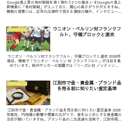
Google急上昇の有村架純を深く味わう3つの視点 いまGoogleの急上
昇検索に「有村架純」が入っており、関心の高さがうかがえますね。
検索の背景には、近年の出演作で見せる演技の幅や、インタビューで
の率直な人柄があると感じます。本記事では...
ウニオン・ベルリン対フランクフ
Uncategorized
ルト、守備ブロックと速攻
ウニオン・ベルリン対フランクフルト、守備ブロックと速攻 2026年
現在、検索で「ウニオン・ベルリン 対 フランクフルト」が注目を集
めています。欧州サッカーの話題では「リーズU 対 ノッティンガ
ム・フォレスト」や「al-nassr vs a...
江別市で金・貴金属・ブランド品
Uncategorized
を売る前に知りたい査定基準
江別市で金・貴金属・ブランド品を売る前に知りたい査定基準 2026
年現在、円相場の影響や需要の広がりで、金をはじめとする貴金属の
注目が続いていますね。ブランド品の二次流通も活発で、江別市周辺
でも「今のうちに売りたい」という声をよく聞きます...