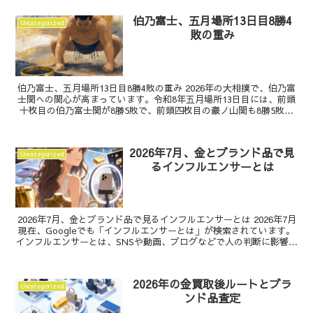
伯乃富士、五月場所13日目8勝4
Uncategorized
敗の重み
伯乃富士、五月場所13日目8勝4敗の重み 2026年の大相撲で、伯乃富
士関への関心が高まっています。令和8年五月場所13日目には、前頭
十枚目の伯乃富士関が8勝5敗で、前頭四枚目の豪ノ山関も8勝5敗と
いう取組が確認されています。1月場所では...
2026年7月、金とブランド品で見
Uncategorized
るインフルエンサーとは
2026年7月、金とブランド品で見るインフルエンサーとは 2026年7月
現在、Googleでも「インフルエンサーとは」が検索されています。
インフルエンサーとは、SNSや動画、ブログなどで人の判断に影響を
与える発信者のことです。特に貴金属、...
2026年の金買取後ルートとブラ
Uncategorized
ンド品査定