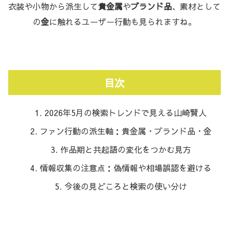
衣装や小物から派生して
貴金属
や
ブランド品
、素材として
の
金
に触れるユーザー行動も見られますね。
目次
2026年5月の検索トレンドで見える山崎賢人
ファン行動の派生軸：貴金属・ブランド品・金
作品期と共起語の変化をつかむ見方
情報収集の注意点：偽情報や相場誤認を避ける
今後の見どころと検索の使い分け