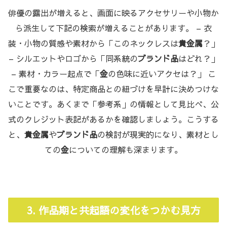
俳優の露出が増えると、画面に映るアクセサリーや小物か
ら派生して下記の検索が増えることがあります。 – 衣
装・小物の質感や素材から「このネックレスは
貴金属
？」
– シルエットやロゴから「同系統の
ブランド品
はどれ？」
– 素材・カラー起点で「
金
の色味に近いアクセは？」 こ
こで重要なのは、特定商品との紐づけを早計に決めつけな
いことです。あくまで「参考系」の情報として見比べ、公
式のクレジット表記があるかを確認しましょう。こうする
と、
貴金属
や
ブランド品
の検討が現実的になり、素材とし
ての
金
についての理解も深まります。
3. 作品期と共起語の変化をつかむ見方