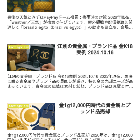
豊後の天気とみずほPayPayドーム福岡：梅雨時の対策 2026年現在、
「weather／天気」が検索で伸びています。屋外観戦や配信視聴に関
連して「brasil x egito（brazil vs egypt）」の動きも目立ち、会場名
の検...
江別の貴金属・ブランド品 金K18
Uncategorized
実例 2024.10.16
江別の貴金属・ブランド品 金K18実例 2024.10.16 2025年現在、家庭
に眠る貴金属やブランド品の見直しが進み、特に金の売却ニーズが高
まっています。貴金属の価値は素材と状態、ブランド品は真贋と付属
品が鍵ですね。本記事では、金K1...
金1g12,000円時代の貴金属とブ
Uncategorized
ランド品売却
金1g12,000円時代の貴金属とブランド品売却 2026年は、金1g12,000
円という表記が見られるほど、金の売却に関心が集まっています。貴