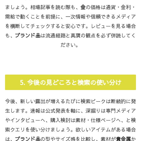
ましょう。相場記事を読む際も、
金
の価格は通貨・金利・
需給で動くことを前提に、一次情報や信頼できるメディア
を横断してチェックすると安心です。レビューを見る場合
も、
ブランド品
は流通経路と真贋の観点を必ず併読してく
ださい。
5. 今後の見どころと検索の使い分け
今後、新しい露出が増えるたびに検索ピークは断続的に発
生します。速報は公式発表を軸に、深掘りは専門メディア
やインタビューへ、購入検討は素材・仕様ページへ、と検
索クエリを使い分けましょう。欲しいアイテムがある場合
は、
ブランド品
の型やサイズ感を比較し、素材が
貴金属
か