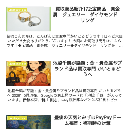
買取商品紹介172:宝飾品 貴金
Uncategorized
属 ジュエリー ダイヤモンド
リング
皆様こんにちは、こんばんは買取専門かいとるどうです！日々ご来店
いただき大変ありがとうございます！ 今回のお買取り商品はこちら
です！◆宝飾品 貴金属 ジュエリー◆ダイヤモンド リング金 ゴ
ールド白金 プラチナK18Pt ...
池脇千鶴が話題：金・貴金属やブ
Uncategorized
ランド品は買取専門 かいとるど
うへ
池脇千鶴が話題：金・貴金属やブランド品は買取専門 かいとるどう
へ 2026年5月現在、Googleの急上昇ワードに「池脇 千鶴」が入って
います。伊勢神宮、新庄 剛志、中村鴈治郎などと並ぶ注目トピック
の中で、繊細な演技で知られる池脇千鶴が再...
豊後の天気とみずほPayPayドー
Uncategorized
ム福岡：梅雨時の対策