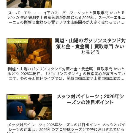
スーパーエルニーニョ下のスーパーマーケットと買取専門 かいとる
どうの提案 観測史上最高気温が話題になる2026年、スーパーエルニ
ーニョの影響で生鮮の歩留まりや来店時間帯が大きく変わっていま
す。家計面では金（ゴールド）相場への関心が再燃し、...
関越・山陽のガソリンスタンド対
Uncategorized
策と金・貴金属｜買取専門 かい
とるどう
関越・山陽のガソリンスタンド対策と金・貴金属｜買取専門 かいと
るどう 2026年現在、「ガソリンスタンド」の検索関心が高まってい
ます。冬の長距離ドライブでは、関越自動車道や山陽自動車道の渋
滞・通行止めに備えた給油計画が欠かせませんし、地震...
メッツ対パイレーツ：2026年シ
Uncategorized
ーズンの注目ポイント
メッツ対パイレーツ：2026年シーズンの注目ポイント メッツとパイ
レーツの対戦は、2026年のプロ野球シーズンで特に注目されている