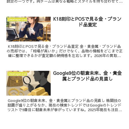
試合の一つです。両チームは異なる戦略とスタイルを持ち合わせてお
り、ファンにとってはワクワクする瞬間が楽しめる...
K18刻印とPOSで見る金・ブラン
Uncategorized
ド品査定
K18刻印とPOSで見る金・ブランド品査定 金・貴金属・ブランド品
の売却では、「相場が高いか」だけでなく、品物の情報をどこまで正
確に整理できるかが査定額の納得感を左右します。2026年の買取業
界では、POS活用、在庫評価、査定の流れに関す...
Google9位の朝倉未来、金・貴金
Uncategorized
属とブランド品の見直し
Google9位の朝倉未来、金・貴金属とブランド品の見直し 格闘技の
話題が盛り上がるなか、現在の検索トレンドではGoogleのトレンド
リストで9番目に朝倉未来が挙がっていますね。2025年現在も注目度
は高く、試合やイベントのたびに視聴や現...