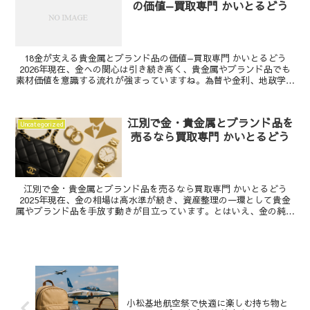
の価値—買取専門 かいとるどう
18金が支える貴金属とブランド品の価値—買取専門 かいとるどう
2026年現在、金への関心は引き続き高く、貴金属やブランド品でも
素材価値を意識する流れが強まっていますね。為替や金利、地政学が
金相場に影響するのは今も変わりません。ここでは、...
江別で金・貴金属とブランド品を
Uncategorized
売るなら買取専門 かいとるどう
江別で金・貴金属とブランド品を売るなら買取専門 かいとるどう
2025年現在、金の相場は高水準が続き、資産整理の一環として貴金
属やブランド品を手放す動きが目立っています。とはいえ、金の純度
や付属品の有無によって評価は大きく変わりますし、ブ...
小松基地航空祭で快適に楽しむ持ち物と