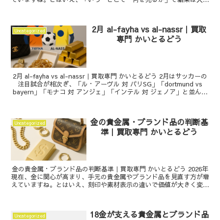
く変わります。この記事では、金をはじめとする貴...
2月 al-fayha vs al-nassr｜買取
Uncategorized
専門 かいとるどう
2月 al-fayha vs al-nassr｜買取専門 かいとるどう 2月はサッカーの
注目試合が相次ぎ、「ル・アーヴル 対 パリSG」「dortmund vs
bayern」「モナコ 対 アンジェ」「インテル 対 ジェノア」と並んで
「a...
金の貴金属・ブランド品の判断基
Uncategorized
準｜買取専門 かいとるどう
金の貴金属・ブランド品の判断基準｜買取専門 かいとるどう 2026年
現在、金に関心が高まり、手元の貴金属やブランド品を見直す方が増
えていますね。とはいえ、刻印や素材表示の違いで価値が大きく変わ
るのが金の特徴です。本稿では、貴金属としての金...
18金が支える貴金属とブランド品
Uncategorized