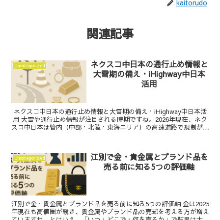
kaitorudo
関連記事
ネクスコ中日本の通行止め情報と
Uncategorized
大雪期の備え・iHighway中日本
活用
ネクスコ中日本の通行止め情報と大雪期の備え・iHighway中日本活
用 大雪や通行止め情報が注目される時期ですね。2026年現在、ネク
スコ中日本は管内（中部・北陸・東海エリア）の高速道路で規制が増
えやすく、移動前後の情報収集が欠かせません...
江別で金・貴金属とブランド品を
Uncategorized
売る前に知る5つの評価軸
江別で金・貴金属とブランド品を売る前に知る5つの評価軸 金は2025
年現在も高値圏が続き、貴金属やブランド品の売却を考える方が増え
ていますね。とはいえ、「いつ・どこで・何を売るか」で結果は大き