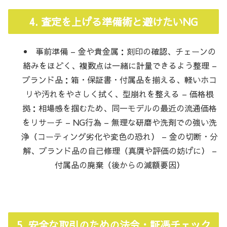
4. 査定を上げる準備術と避けたいNG
事前準備 – 金や貴金属：刻印の確認、チェーンの
絡みをほどく、複数点は一緒に計量できるよう整理 –
ブランド品：箱・保証書・付属品を揃える、軽いホコ
リや汚れをやさしく拭く、型崩れを整える – 価格根
拠：相場感を掴むため、同一モデルの最近の流通価格
をリサーチ – NG行為 – 無理な研磨や洗剤での強い洗
浄（コーティング劣化や変色の恐れ） – 金の切断・分
解、ブランド品の自己修理（真贋や評価の妨げに） –
付属品の廃棄（後からの減額要因）
5. 安全な取引のための法令・証憑チェック