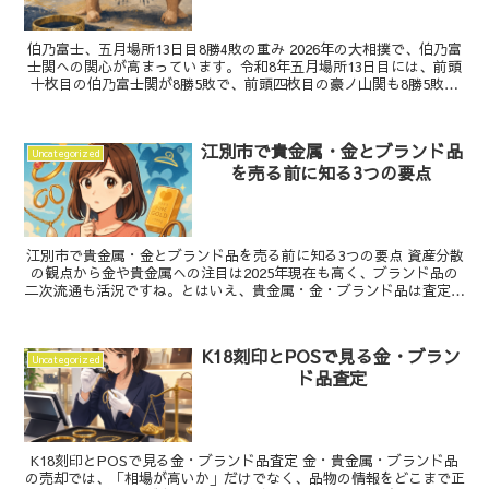
伯乃富士、五月場所13日目8勝4敗の重み 2026年の大相撲で、伯乃富
士関への関心が高まっています。令和8年五月場所13日目には、前頭
十枚目の伯乃富士関が8勝5敗で、前頭四枚目の豪ノ山関も8勝5敗と
いう取組が確認されています。1月場所では...
江別市で貴金属・金とブランド品
Uncategorized
を売る前に知る3つの要点
江別市で貴金属・金とブランド品を売る前に知る3つの要点 資産分散
の観点から金や貴金属への注目は2025年現在も高く、ブランド品の
二次流通も活況ですね。とはいえ、貴金属・金・ブランド品は査定の
視点が少しずつ異なるため、売却前に押さえるべきポ...
K18刻印とPOSで見る金・ブラン
Uncategorized
ド品査定
K18刻印とPOSで見る金・ブランド品査定 金・貴金属・ブランド品
の売却では、「相場が高いか」だけでなく、品物の情報をどこまで正