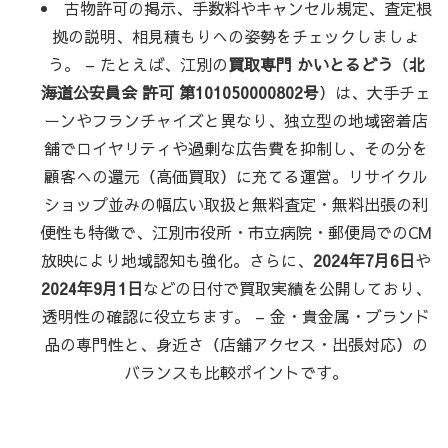
古物許可の掲示、手数料やキャンセル規定、査定根
拠の説明、相見積もりへの姿勢をチェックしましょ
う。 – たとえば、江別の
買取専門 かいとるどう
（
北
海道公安員会 許可 第101050000802号
）は、大手チェ
ーンやフランチャイズと異なり、独立型の地域密着店
舗でロイヤリティや過剰な広告費を抑制し、その分を
顧客への還元（高価買取）に充てる運営。リサイクル
ショップ並みの幅広い取扱と無料査定・無料出張の利
便性も特徴で、江別市役所・市立病院・郵便局でのCM
放映により地域認知も強化。さらに、
2024年7月6日
や
2024年9月1日
などの日付で買取実績を公開しており、
透明性の確認に役立ちます。 – 金・貴金属・ブランド
品の専門性と、身近さ（店舗アクセス・出張対応）の
バランスも比較ポイントです。