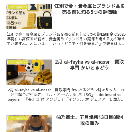
江別で金・貴金属とブランド品を
Uncategorized
売る前に知る5つの評価軸
江別で金・貴金属とブランド品を売る前に知る5つの評価軸 金は2025
年現在も高値圏が続き、貴金属やブランド品の売却を考える方が増え
ていますね。とはいえ、「いつ・どこで・何を売るか」で結果は大き
く変わります。この記事では、金をはじめとする貴...
2月 al-fayha vs al-nassr｜買取
Uncategorized
専門 かいとるどう
2月 al-fayha vs al-nassr｜買取専門 かいとるどう 2月はサッカーの
注目試合が相次ぎ、「ル・アーヴル 対 パリSG」「dortmund vs
bayern」「モナコ 対 アンジェ」「インテル 対 ジェノア」と並んで
「a...
伯乃富士、五月場所13日目8勝4
Uncategorized
敗の重み