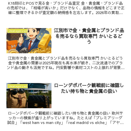
K18刻印とPOSで見る金・ブランド品査定 金・貴金属・ブランド品
の売却では、「相場が高いか」だけでなく、品物の情報をどこまで正
確に整理できるかが査定額の納得感を左右します。2026年の買取業
界では、POS活用、在庫評価、査定の流れに関す...
江別市で金・貴金属とブランド品
Uncategorized
を売るなら買取専門 かいとるど
う
江別市で金・貴金属とブランド品を売るなら買取専門 かいとるどう
金や貴金属の需要は2025年現在も高水準が続き、二次流通でのブラ
ンド品の動きも活発ですね。円安影響や素材コストの上振れが背景に
あり、売却ニーズは確実に増えています。本記事では...
ローンデポパーク観戦前に確認し
Uncategorized
たい持ち物と貴金属の扱い
ローンデポパーク観戦前に確認したい持ち物と貴金属の扱い 欧州サ
ッカーの検索が盛り上がっていますね。たとえば「プレミアリーグ
試合」「west ham vs man city」「real madrid vs elche」「アヤッ
クス」などが...