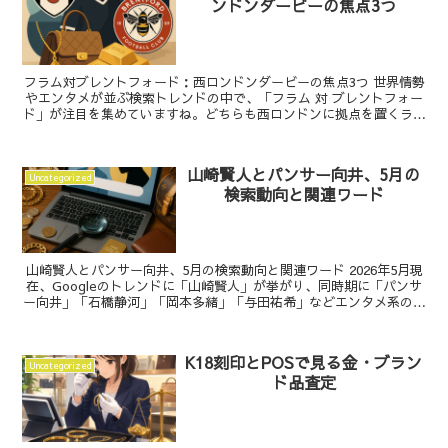
ンドンダービーの焦点3つ
フラム対ブレントフォード：西ロンドンダービーの焦点3つ 世界情勢
やエンタメが並ぶ検索トレンドの中で、「フラム 対 ブレントフォー
ド」が注目を集めていますね。どちらも西ロンドンに拠点を置くライ
バル同士。2025年現在も熱量の高いダービーとし...
山崎賢人とパンサー向井、5月の
Uncategorized
検索動向と関連ワード
山崎賢人とパンサー向井、5月の検索動向と関連ワード 2026年5月現
在、Googleのトレンドに「山崎賢人」が挙がり、同時期に「パンサ
ー向井」「石橋静河」「岡本多緒」「与田祐希」などエンタメ系の名
前に加え、「アップル」「フィラデルフィア半...
K18刻印とPOSで見る金・ブラン
Uncategorized
ド品査定