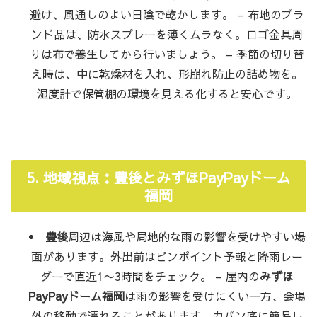
避け、風通しのよい日陰で乾かします。 – 布地のブラ
ンド品は、防水スプレーを薄くムラなく。ロゴ金具周
りは布で養生してから行いましょう。 – 季節の切り替
え時は、中に乾燥材を入れ、形崩れ防止の詰め物を。
湿度計で保管棚の環境を見える化すると安心です。
5. 地域視点：豊後とみずほPayPayドーム
福岡
豊後
周辺は海風や局地的な雨の影響を受けやすい場
面があります。外出前はピンポイント予報と降雨レー
ダーで直近1〜3時間をチェック。 – 屋内の
みずほ
PayPayドーム福岡
は雨の影響を受けにくい一方、会場
外の移動で濡れることがあります。カバン底に簡易レ