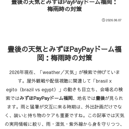
豊後の天気とみずほPayPayドーム福岡：
梅雨時の対策
2026.06.07
豊後の天気とみずほPayPayドーム福
岡：梅雨時の対策
2026年現在、「weather／天気」が検索で伸びていま
す。屋外観戦や配信視聴に関連して「brasil x
egito（brazil vs egypt）」の動きも目立ち、会場名の検
索では
みずほPayPayドーム福岡
、地名では
豊後
が見られ
ます。雨と猛暑が交互に来る時期は、外出計画だけでな
く、装いと持ち物のケアも重要ですね。この記事では天気
の実用情報に絞り、雨・湿気・紫外線から身を守りつつ、