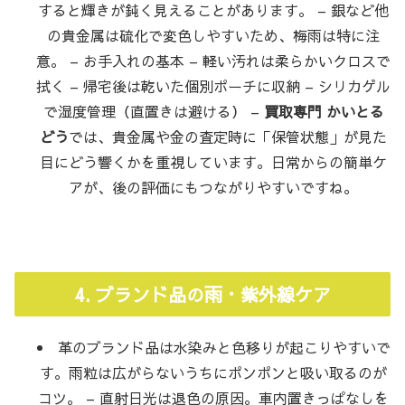
すると輝きが鈍く見えることがあります。 – 銀など他
の貴金属は硫化で変色しやすいため、梅雨は特に注
意。 – お手入れの基本 – 軽い汚れは柔らかいクロスで
拭く – 帰宅後は乾いた個別ポーチに収納 – シリカゲル
で湿度管理（直置きは避ける） –
買取専門 かいとる
どう
では、貴金属や金の査定時に「保管状態」が見た
目にどう響くかを重視しています。日常からの簡単ケ
アが、後の評価にもつながりやすいですね。
4. ブランド品の雨・紫外線ケア
革のブランド品は水染みと色移りが起こりやすいで
す。雨粒は広がらないうちにポンポンと吸い取るのが
コツ。 – 直射日光は退色の原因。車内置きっぱなしを