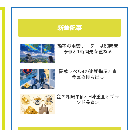
新着記事
熊本の雨雲レーダーは60時間
予報と1時間先を重ねる
警戒レベル4の避難指示と貴
金属の持ち出し
金の相場単価×正味重量とブラ
ンド品査定