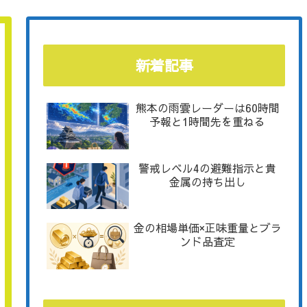
新着記事
熊本の雨雲レーダーは60時間
予報と1時間先を重ねる
警戒レベル4の避難指示と貴
金属の持ち出し
金の相場単価×正味重量とブラ
ンド品査定