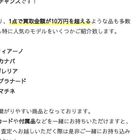
チャンス
です！
り、
1点で買取金額が10万円を超える
ような品も多数
も特に人気のモデルをいくつかご紹介致します。
フィアーノ
カナパ
ガレリア
プラナード
マチネ
繋がりやすい商品となっております。
カード
や
付属品
などを一緒にお持ちいただけますと、
、査定へお越しいただく際は是非ご一緒にお持ち込み