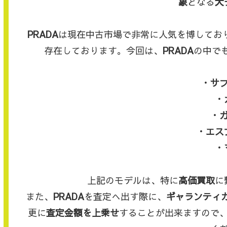
象
となる
大
PRADA
は現在中古市場で非常に人気を博してお
存在しております。今回は、
PRADA
の中で
・サ
・
・
・エス
・
上記のモデルは、特に
高価買取
に
また、
PRADA
を査定へ出す際に、
ギャランティ
更に
査定金額を上乗せ
することが出来ますので