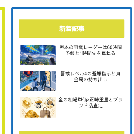
新着記事
熊本の雨雲レーダーは60時間
予報と1時間先を重ねる
警戒レベル4の避難指示と貴
金属の持ち出し
金の相場単価×正味重量とブラ
ンド品査定