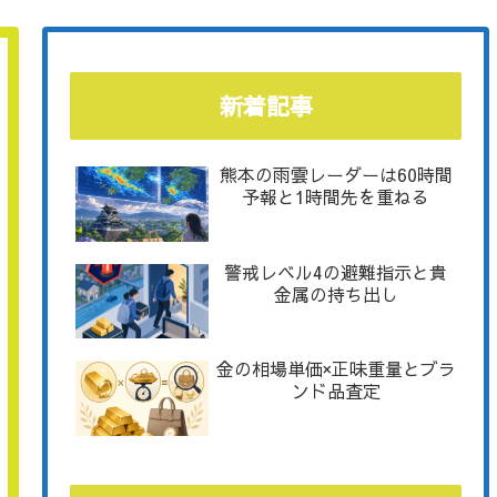
新着記事
熊本の雨雲レーダーは60時間
予報と1時間先を重ねる
警戒レベル4の避難指示と貴
金属の持ち出し
金の相場単価×正味重量とブラ
ンド品査定