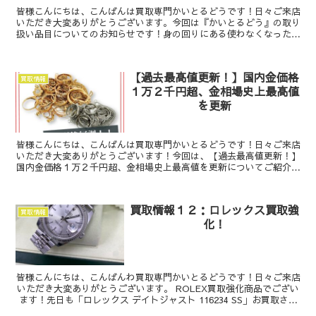
皆様こんにちは、こんばんは買取専門かいとるどうです！日々ご来店
いただき大変ありがとうございます。今回は『かいとるどう』の取り
扱い品目についてのお知らせです！身の回りにある使わなくなった物
や、デザインが古くなって処分しようとしている...
【過去最高値更新！】国内金価格
買取情報
１万２千円超、金相場史上最高値
を更新
皆様こんにちは、こんばんは買取専門かいとるどうです！日々ご来店
いただき大変ありがとうございます！今回は、【過去最高値更新！】
国内金価格１万２千円超、金相場史上最高値を更新についてご紹介い
たします。2024年4月4日に金相場が１グラ...
買取情報１２：ロレックス買取強
買取情報
化！
皆様こんにちは、こんばんわ買取専門かいとるどうです！日々ご来店
いただき大変ありがとうございます。 ROLEX買取強化商品でござい
ます！先日も「ロレックス デイトジャスト 116234 SS」お買取させ
ていただきました。デイト...