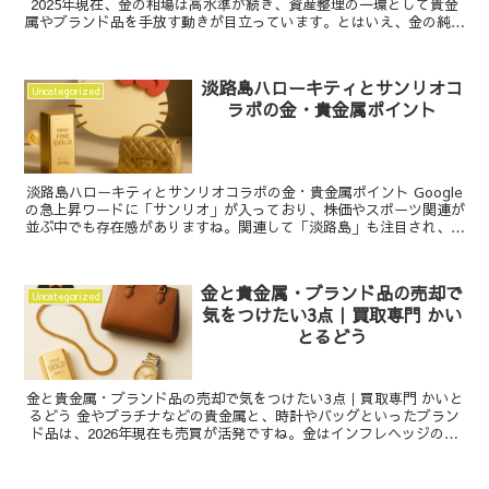
2025年現在、金の相場は高水準が続き、資産整理の一環として貴金
属やブランド品を手放す動きが目立っています。とはいえ、金の純度
や付属品の有無によって評価は大きく変わりますし、ブ...
淡路島ハローキティとサンリオコ
Uncategorized
ラボの金・貴金属ポイント
淡路島ハローキティとサンリオコラボの金・貴金属ポイント Google
の急上昇ワードに「サンリオ」が入っており、株価やスポーツ関連が
並ぶ中でも存在感がありますね。関連して「淡路島」も注目され、ハ
ローキティの常設施設をきっかけに検索する人も多...
金と貴金属・ブランド品の売却で
Uncategorized
気をつけたい3点｜買取専門 かい
とるどう
金と貴金属・ブランド品の売却で気をつけたい3点｜買取専門 かいと
るどう 金やプラチナなどの貴金属と、時計やバッグといったブラン
ド品は、2026年現在も売買が活発ですね。金はインフレヘッジの代
表格として関心が高く、貴金属の資産性が改めて注目...