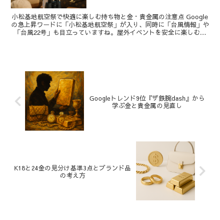
小松基地航空祭で快適に楽しむ持ち物と金・貴金属の注意点 Google
の急上昇ワードに「小松基地航空祭」が入り、同時に「台風情報」や
「台風22号」も目立っていますね。屋外イベントを安全に楽しむ備
えが注目されている今、石川県小松市で行われる小...
Googleトレンド9位『ザ鉄腕dash』から
学ぶ金と貴金属の見直し
K18と24金の見分け基準3点とブランド品
の考え方