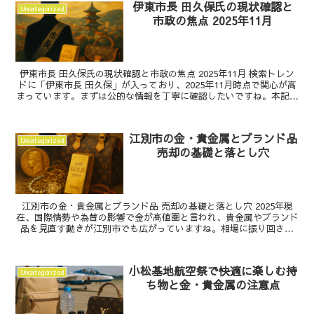
伊東市長 田久保氏の現状確認と
Uncategorized
市政の焦点 2025年11月
伊東市長 田久保氏の現状確認と市政の焦点 2025年11月 検索トレン
ドに「伊東市長 田久保」が入っており、2025年11月時点で関心が高
まっています。まずは公的な情報を丁寧に確認したいですね。本記事
では、田久保氏に関する最新動向を確認す...
江別市の金・貴金属とブランド品
Uncategorized
売却の基礎と落とし穴
江別市の金・貴金属とブランド品 売却の基礎と落とし穴 2025年現
在、国際情勢や為替の影響で金が高値圏と言われ、貴金属やブランド
品を見直す動きが江別市でも広がっていますね。相場に振り回され
ず、金や貴金属、ブランド品を納得感をもって売却する...
小松基地航空祭で快適に楽しむ持
Uncategorized
ち物と金・貴金属の注意点