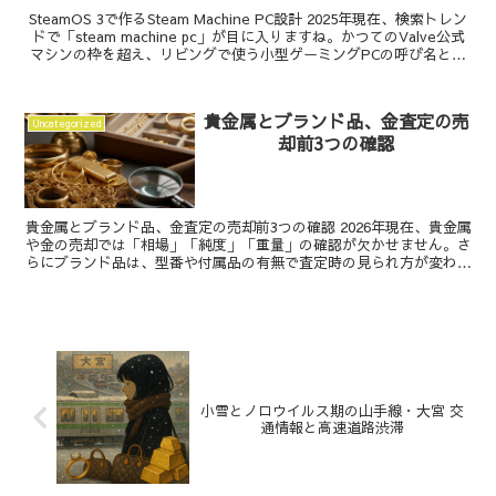
SteamOS 3で作るSteam Machine PC設計 2025年現在、検索トレン
ドで「steam machine pc」が目に入りますね。かつてのValve公式
マシンの枠を超え、リビングで使う小型ゲーミングPCの呼び名とし
て再注目...
貴金属とブランド品、金査定の売
Uncategorized
却前3つの確認
貴金属とブランド品、金査定の売却前3つの確認 2026年現在、貴金属
や金の売却では「相場」「純度」「重量」の確認が欠かせません。さ
らにブランド品は、型番や付属品の有無で査定時の見られ方が変わり
ます。貴金属、ブランド品、金をまとめて考えるな...
小雪とノロウイルス期の山手線・大宮 交
通情報と高速道路渋滞