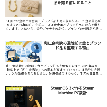
品を売る前に知ること
江別で18金など貴金属・ブランド品を売る前に知ること 金の関心が
高まる2026年現在、売却ニーズは貴金属とブランド品の双方で増え
ています。とはいえ、金やプラチナの品位、ブランドの付属品や状態
によって査定は大きく変わりますよね。本記事では、...
和仁会病院の通院前に金とブラン
Uncategorized
ド品を整理する理由
和仁会病院の通院前に金とブランド品を整理する理由 2026年現在、
検索上で「和仁会病院」への関心が高まっています。通院や付き添
い、入院準備を考えるときは、診療情報だけでなく、手元の貴重品管
理も見直したいですね。特に貴金属、ブランド品、金は...
SteamOS 3で作るSteam
Uncategorized
Machine PC設計