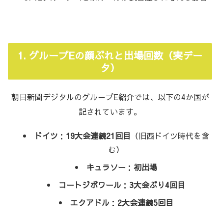
1. グループEの顔ぶれと出場回数（実デー
タ）
朝日新聞デジタルのグループE紹介では、以下の4か国が
記されています。
ドイツ
：
19大会連続21回目
（旧西ドイツ時代を含
む）
キュラソー
：
初出場
コートジボワール
：
3大会ぶり4回目
エクアドル
：
2大会連続5回目