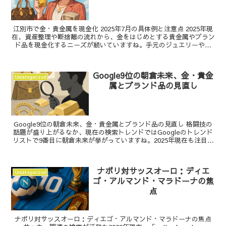
江別市で金・貴金属を現金化 2025年7月の具体例と注意点 2025年現
在、資産整理や断捨離の流れから、金をはじめとする貴金属やブラン
ド品を現金化するニーズが続いていますね。手元のジュエリーや時
計、バッグの価値をきちんと把握し、安心できる...
Google9位の朝倉未来、金・貴金
Uncategorized
属とブランド品の見直し
Google9位の朝倉未来、金・貴金属とブランド品の見直し 格闘技の
話題が盛り上がるなか、現在の検索トレンドではGoogleのトレンド
リストで9番目に朝倉未来が挙がっていますね。2025年現在も注目度
は高く、試合やイベントのたびに視聴や現...
ナポリ対サッスオーロ：ディエ
Uncategorized
ゴ・アルマンド・マラドーナの焦
点
ナポリ対サッスオーロ：ディエゴ・アルマンド・マラドーナの焦点