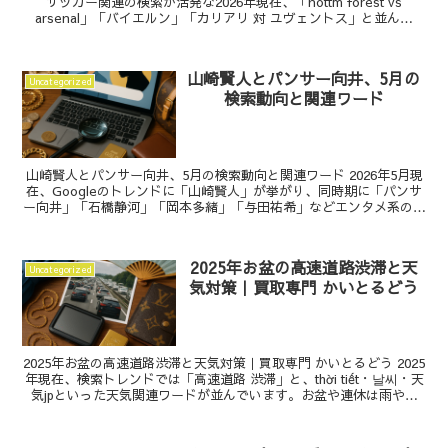
サッカー関連の検索が活発な2026年現在、「nottm forest vs
arsenal」「バイエルン」「カリアリ 対 ユヴェントス」と並んで
「ナポリ 対 サッスオーロ」が注...
山崎賢人とパンサー向井、5月の
Uncategorized
検索動向と関連ワード
山崎賢人とパンサー向井、5月の検索動向と関連ワード 2026年5月現
在、Googleのトレンドに「山崎賢人」が挙がり、同時期に「パンサ
ー向井」「石橋静河」「岡本多緒」「与田祐希」などエンタメ系の名
前に加え、「アップル」「フィラデルフィア半...
2025年お盆の高速道路渋滞と天
Uncategorized
気対策｜買取専門 かいとるどう
2025年お盆の高速道路渋滞と天気対策｜買取専門 かいとるどう 2025
年現在、検索トレンドでは「高速道路 渋滞」と、thời tiết・날씨・天
気jpといった天気関連ワードが並んでいます。お盆や連休は雨や猛
暑、急な雷雨が重なると高速道路...