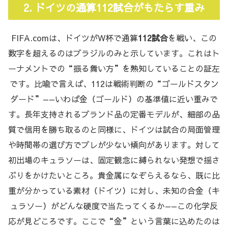
2. ドイツの通算112試合がもたらす重み
FIFA.comは、ドイツがW杯で通算
112試合
を戦い、この
数字を超えるのはブラジルのみと示しています。これはト
ーナメントでの“振る舞い方”を熟知していることの証左
です。比喩で言えば、112は戦術判断の“ゴールドスタン
ダード”——いわば金（ゴールド）の基準値に近い重みで
す。長年支持されるブランド品の定番モデルが、細部の品
質で信用を勝ち取るのと同様に、ドイツは試合の局面管理
や時間帯の選び方でブレが少ない傾向があります。対して
初出場のキュラソーは、固定観念に縛られない発想で揺さ
ぶりをかけたいところ。貴金属になぞらえるなら、既に比
重が分かっている素材（ドイツ）に対し、未知の合金（キ
ュラソー）がどんな硬度で当たってくるか——この化学反
応が見どころです。ここで“金”という言葉に込めたのは