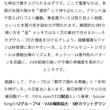
な単位で磨き上げられるはずです。ここで重要なのは、各
国が自国の強みを“選別”して持ち込むこと。ブランド品
で言えばロゴより縫製、貴金属でいえば見た目より純度、
といった本質の突き詰め方が問われます。瞬発的な5秒の
使い方を“金”メッキではなく芯の素材で示せるか——そ
れがグループEの僅差を分けるでしょう。経験豊富なドイ
ツは秒管理に長けやすい一方、エクアドルやコートジボワ
ールは連続出場のリズムを、キュラソーは意外性のパター
ンを武器に、VAR前提の崩しや守備の準備度を高めたい
ところです。
結論として、グループEは「数字で語れる実績」と「未知
の伸びしろ」の交差点にあります。朝日新聞デジタルの出
場回数データ、FIFA.comの
112試合
という事実、Soccer
Kingの
12グループ×4
・
VAR権限拡大
・
5秒カウントダウン