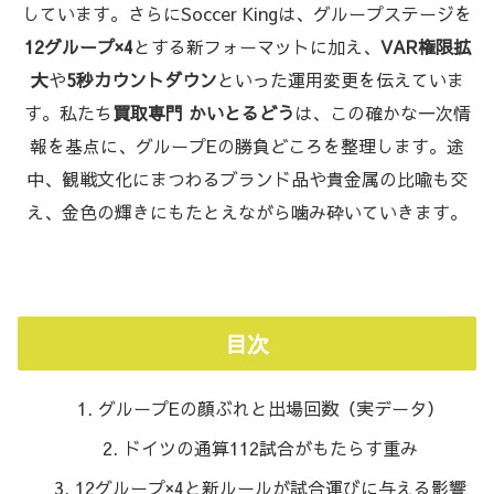
しています。さらにSoccer Kingは、グループステージを
12グループ×4
とする新フォーマットに加え、
VAR権限拡
大
や
5秒カウントダウン
といった運用変更を伝えていま
す。私たち
買取専門 かいとるどう
は、この確かな一次情
報を基点に、グループEの勝負どころを整理します。途
中、観戦文化にまつわるブランド品や貴金属の比喩も交
え、金色の輝きにもたとえながら噛み砕いていきます。
目次
グループEの顔ぶれと出場回数（実データ）
ドイツの通算112試合がもたらす重み
12グループ×4と新ルールが試合運びに与える影響