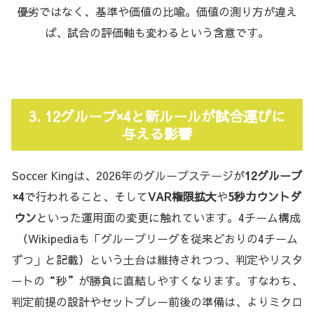
優劣ではなく、基準や価値の比喩。価値の測り方が違え
ば、試合の評価軸も変わるという含意です。
3. 12グループ×4と新ルールが試合運びに
与える影響
Soccer Kingは、2026年のグループステージが
12グループ
×4
で行われること、そして
VAR権限拡大
や
5秒カウントダ
ウン
といった運用面の変更に触れています。4チーム構成
（Wikipediaも「グループリーグを従来どおりの4チーム
ずつ」と記載）という土台は維持されつつ、判定やリスタ
ートの“秒”が勝負に直結しやすくなります。すなわち、
判定前提の設計やセットプレー前後の準備は、よりミクロ